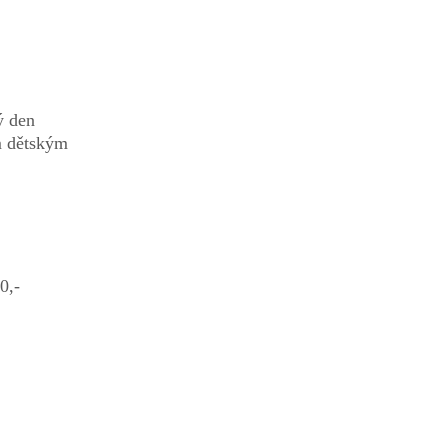
ý den
m dětským
0,-