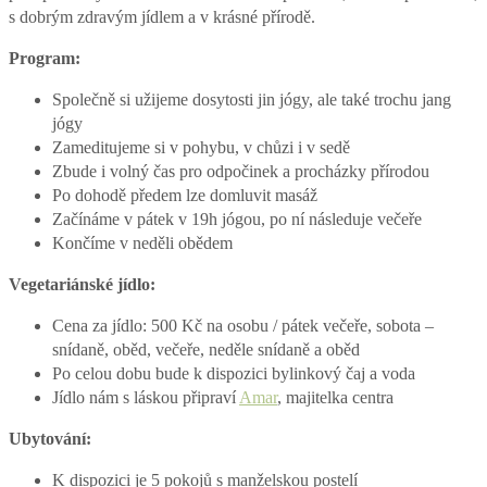
s dobrým zdravým jídlem a v krásné přírodě.
Program:
Společně si užijeme dosytosti jin jógy, ale také trochu jang
jógy
Zameditujeme si v pohybu, v chůzi i v sedě
Zbude i volný čas pro odpočinek a procházky přírodou
Po dohodě předem lze domluvit masáž
Začínáme v pátek v 19h jógou, po ní následuje večeře
Končíme v neděli obědem
Vegetariánské jídlo:
Cena za jídlo: 500 Kč na osobu / pátek večeře, sobota –
snídaně, oběd, večeře, neděle snídaně a oběd
Po celou dobu bude k dispozici bylinkový čaj a voda
Jídlo nám s láskou připraví
Amar
, majitelka centra
Ubytování:
K dispozici je 5 pokojů s manželskou postelí