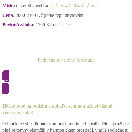
Místo:
Osho Shangri La,
Lažany 49, 364 52 Žlutice
Cena:
2000-2300 Kč podle typu ubytování
Povinná záloha:
1500 Kč do 12. 10.
Podívejte se na další fotografie
Přihlásit se
Hýčkejte se na podzim a pojeďte se mnou užít si víkend
věnovaný sobě!
Odpočinete si, zklidníte svou mysl, uvolníte i posílíte tělo a prožijete
plně přítomný okamžik v harmonickém prostředí, v milé společnosti,