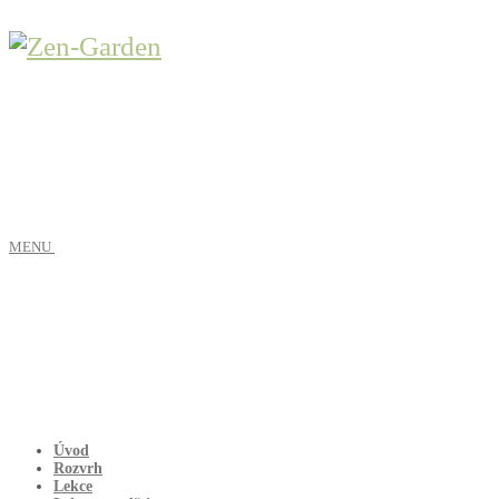
MENU
Úvod
Rozvrh
Lekce