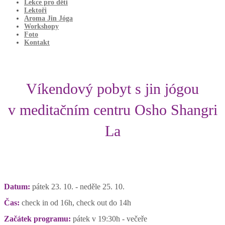
Lekce pro děti
Lektoři
Aroma Jin Jóga
Workshopy
Foto
Kontakt
Víkendový pobyt s jin jógou
v meditačním centru Osho Shangri
La
Datum:
pátek 23. 10. - neděle 25. 10.
Čas:
check in od 16h, check out do 14h
Začátek programu:
pátek v 19:30h - večeře