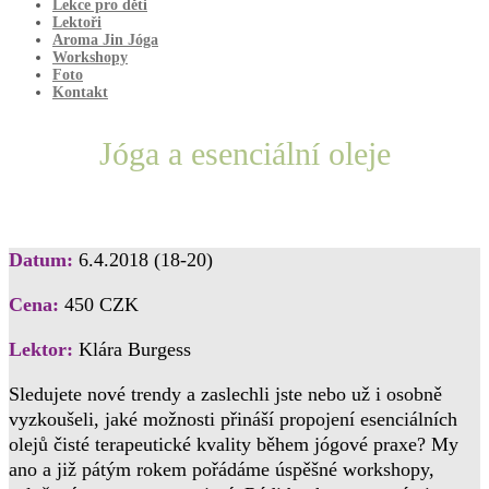
Lekce pro děti
Lektoři
Aroma Jin Jóga
Workshopy
Foto
Kontakt
Jóga a esenciální oleje
Datum:
6.4.2018
(18-20)
Cena:
450 CZK
Lektor:
Klára Burgess
Sledujete nové trendy a zaslechli jste nebo už i osobně
vyzkoušeli, jaké možnosti přináší propojení esenciálních
olejů čisté terapeutické kvality během jógové praxe? My
ano a již pátým rokem pořádáme úspěšné workshopy,