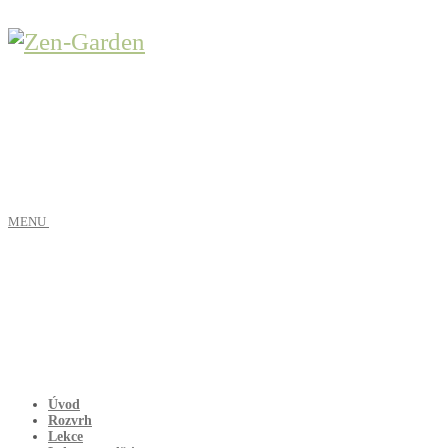
MENU
Úvod
Rozvrh
Lekce