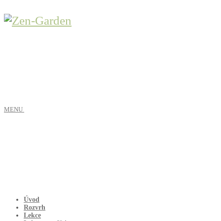
MENU
Úvod
Rozvrh
Lekce