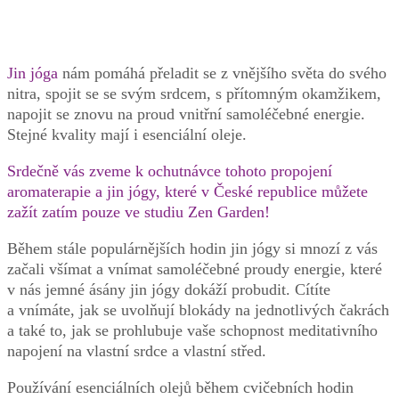
Jin jóga
nám pomáhá přeladit se z vnějšího světa do svého
nitra, spojit se se svým srdcem, s přítomným okamžikem,
napojit se znovu na proud vnitřní samoléčebné energie.
Stejné kvality mají i esenciální oleje.
Srdečně vás zveme k ochutnávce tohoto propojení
aromaterapie a jin jógy, které v České republice můžete
zažít zatím pouze ve studiu Zen Garden!
Během stále populárnějších hodin jin jógy si mnozí z vás
začali všímat a vnímat samoléčebné proudy energie, které
v nás jemné ásány jin jógy dokáží probudit. Cítíte
a vnímáte, jak se uvolňují blokády na jednotlivých čakrách
a také to, jak se prohlubuje vaše schopnost meditativního
napojení na vlastní srdce a vlastní střed.
Používání esenciálních olejů během cvičebních hodin