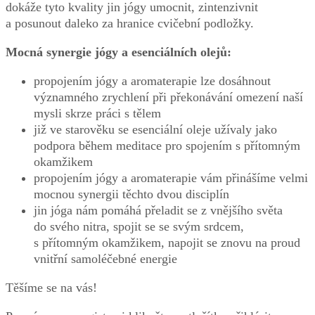
dokáže tyto kvality jin jógy umocnit, zintenzivnit
a posunout daleko za hranice cvičební podložky.
Mocná synergie jógy a esenciálních olejů:
propojením jógy a aromaterapie lze dosáhnout
významného zrychlení při překonávání omezení naší
mysli skrze práci s tělem
již ve starověku se esenciální oleje užívaly jako
podpora během meditace pro spojením s přítomným
okamžikem
propojením jógy a aromaterapie vám přinášíme velmi
mocnou synergii těchto dvou disciplín
jin jóga nám pomáhá přeladit se z vnějšího světa
do svého nitra, spojit se se svým srdcem,
s přítomným okamžikem, napojit se znovu na proud
vnitřní samoléčebné energie
Těšíme se na vás!