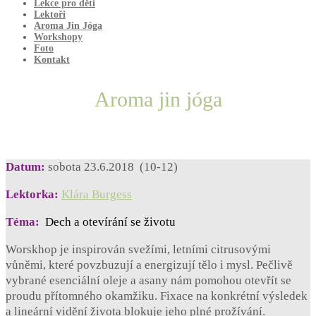
Lekce pro děti
Lektoři
Aroma Jin Jóga
Workshopy
Foto
Kontakt
Aroma jin jóga
Datum:
sobota 23.6.2018 (10-12)
Lektorka:
Klára Burgess
Téma:
Dech a otevírání se životu
Worskhop je inspirován svežími, letními citrusovými
vůněmi, které povzbuzují a energizují tělo i mysl. Pečlivě
vybrané esenciální oleje a asany nám pomohou otevřít se
proudu přítomného okamžiku. Fixace na konkrétní výsledek
a lineární vidění života blokuje jeho plné prožívání.