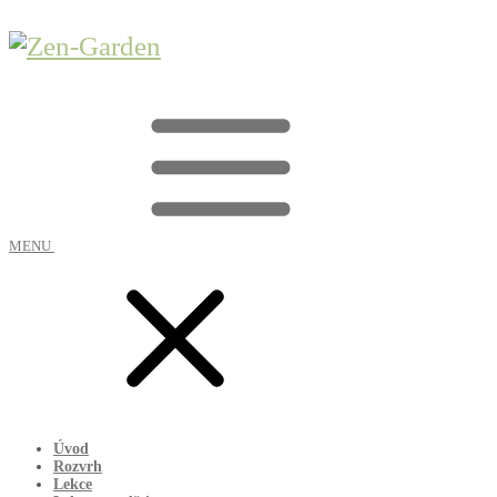
MENU
Úvod
Rozvrh
Lekce